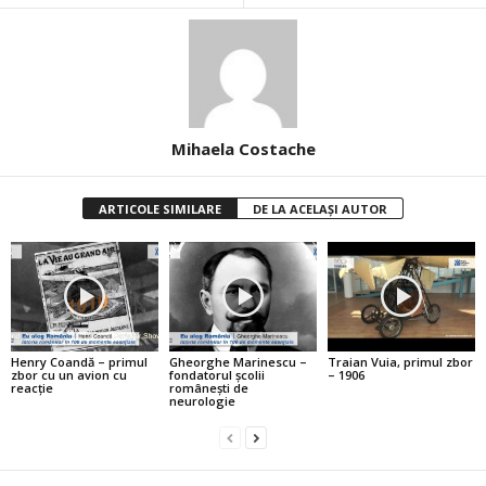
Mihaela Costache
ARTICOLE SIMILARE
DE LA ACELAȘI AUTOR
Henry Coandă – primul
Gheorghe Marinescu –
Traian Vuia, primul zbor
zbor cu un avion cu
fondatorul şcolii
– 1906
reacţie
româneşti de
neurologie