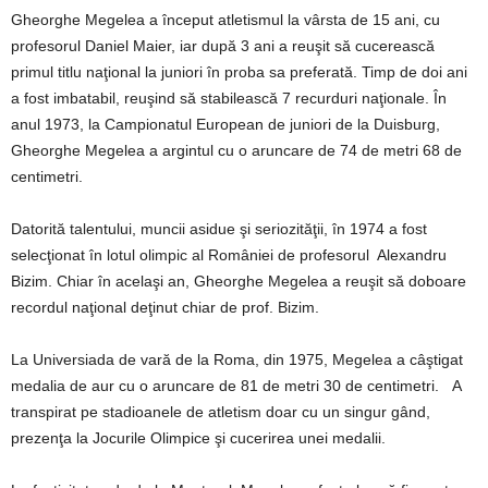
Gheorghe Megelea a început atletismul la vârsta de 15 ani, cu
profesorul Daniel Maier, iar după 3 ani a reuşit să cucerească
primul titlu naţional la juniori în proba sa preferată. Timp de doi ani
a fost imbatabil, reuşind să stabilească 7 recurduri naţionale. În
anul 1973, la Campionatul European de juniori de la Duisburg,
Gheorghe Megelea a argintul cu o aruncare de 74 de metri 68 de
centimetri.
Datorită talentului, muncii asidue şi seriozităţii, în 1974 a fost
selecţionat în lotul olimpic al României de profesorul Alexandru
Bizim. Chiar în acelaşi an, Gheorghe Megelea a reuşit să doboare
recordul naţional deţinut chiar de prof. Bizim.
La Universiada de vară de la Roma, din 1975, Megelea a câştigat
medalia de aur cu o aruncare de 81 de metri 30 de centimetri. A
transpirat pe stadioanele de atletism doar cu un singur gând,
prezenţa la Jocurile Olimpice şi cucerirea unei medalii.