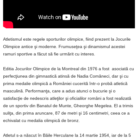
Atletismul este regele sporturilor olimpice, fiind prezent la Jocurile
Olimpice antice şi moderne. Frumuseţea şi dinamismul acestei
ramuri sportive a făcut să fie urmărit cu interes.
Editia Jocurilor Olimpice de la Montreal din 1976 a fost asociată cu
perfecţiunea din gimnastică atinsă de Nadia Comăneci, dar şi cu
prima medalie olimpică a României cucerită într-o probă atletică
masculină. Performanţa, care a adus atunci o bucurie şi o
satisfacţie de nedescris atleţilor şi oficialilor români a fost realizată
de un sportiv din Banatul de Munte, Gheorghe Megelea. El a trimis
suliţa, din prima aruncare, 87 de metri şi 16 centimetri, ceea ce a
echivalat cu medalia olimpică de bronz.
Atletul s-a născut în Băile Herculane la 14 martie 1954, iar de la 5