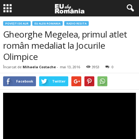
POVEŞTI DE AUR
EU ALEG ROMANIA
RADIO RESITA
Gheorghe Megelea, primul atlet
român medaliat la Jocurile
Olimpice
Încarcat de
Mihaela Costache
-
mai 13, 2016
3953
0
Facebook
Twitter