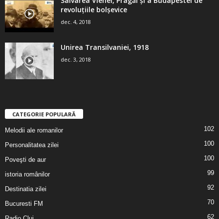
Salvarea Vienei, Pragăi şi a Budapestei de
revoluţiile bolşevice
dec. 4, 2018
Unirea Transilvaniei, 1918
dec. 3, 2018
CATEGORIE POPULARĂ
102
Melodii ale romanilor
100
Personalitatea zilei
100
Poveşti de aur
99
istoria românilor
92
Destinatia zilei
70
Bucuresti FM
62
Radio Cluj