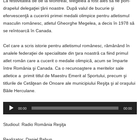
La festivitatea de de la Montreal, Megelea a fost ales să fie port-
drapelul delegaţiei ţării noastre. După valul de bucurie şi
efervescenţă a cuceririi primei medalii olimpice pentru atletismul
masculin românesc, atletul Gheorghe Megelea, a decis în 1978 să
se reîntoarcă în Canada.
Cel care a scris istorie pentru atletismul românesc, rămânând în
analele federaţiei de specialitate din ţara noastră ca fiind primul
atlet român care a cucerit o medalie olimpică, acum se împarte
între România şi Canada. Ca o recunoaştere a meritelor sale
atletice a primit titlul de Maestru Emerit al Sportului, precum şi
titlurile de Cetăţean de Onoare ale municipiului Reşiţa şi al oraşului
Băile Herculane.
Player
00:00
00:00
audio
Studioul: Radio România Reşiţa
Realizator: Daniel Babun