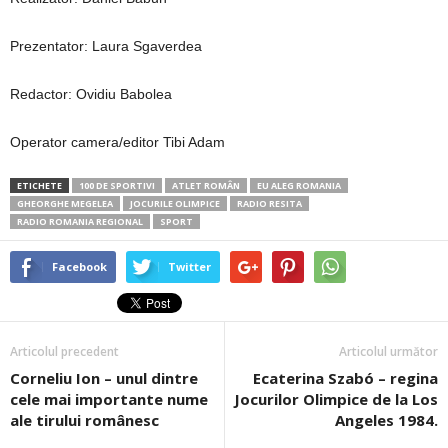
Prezentator: Laura Sgaverdea
Redactor: Ovidiu Babolea
Operator camera/editor Tibi Adam
ETICHETE
100 DE SPORTIVI
ATLET ROMÂN
EU ALEG ROMANIA
GHEORGHE MEGELEA
JOCURILE OLIMPICE
RADIO RESITA
RADIO ROMANIA REGIONAL
SPORT
Facebook
Twitter
Articolul precedent
Articolul următor
Corneliu Ion – unul dintre
Ecaterina Szabó – regina
cele mai importante nume
Jocurilor Olimpice de la Los
ale tirului românesc
Angeles 1984.