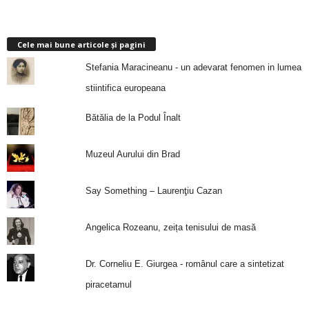
Cele mai bune articole și pagini
Stefania Maracineanu - un adevarat fenomen in lumea
stiintifica europeana
Bătălia de la Podul Înalt
Muzeul Aurului din Brad
Say Something – Laurenţiu Cazan
Angelica Rozeanu, zeița tenisului de masă
Dr. Corneliu E. Giurgea - românul care a sintetizat
piracetamul