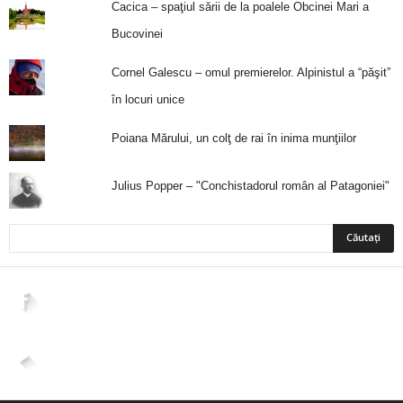
Cacica – spaţiul sării de la poalele Obcinei Mari a
Bucovinei
Cornel Galescu – omul premierelor. Alpinistul a “păşit”
în locuri unice
Poiana Mărului, un colţ de rai în inima munţiilor
Julius Popper – "Conchistadorul român al Patagoniei"
2,265
Fani
ÎMI PLACE
4,400
Abonați
ABONAȚI-VĂ