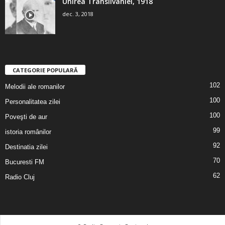
Unirea Transilvaniei, 1918
dec. 3, 2018
CATEGORIE POPULARĂ
102
Melodii ale romanilor
100
Personalitatea zilei
100
Poveşti de aur
99
istoria românilor
92
Destinatia zilei
70
Bucuresti FM
62
Radio Cluj