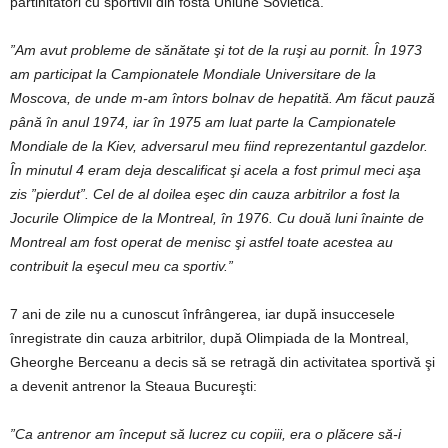
părtinitători cu sportivii din fosta Uniune Sovietică.
”Am avut probleme de sănătate şi tot de la ruşi au pornit. În 1973
am participat la Campionatele Mondiale Universitare de la
Moscova, de unde m-am întors bolnav de hepatită. Am făcut pauză
până în anul 1974, iar în 1975 am luat parte la Campionatele
Mondiale de la Kiev, adversarul meu fiind reprezentantul gazdelor.
În minutul 4 eram deja descalificat şi acela a fost primul meci aşa
zis ”pierdut”. Cel de al doilea eşec din cauza arbitrilor a fost la
Jocurile Olimpice de la Montreal, în 1976. Cu două luni înainte de
Montreal am fost operat de menisc şi astfel toate acestea au
contribuit la eşecul meu ca sportiv.”
7 ani de zile nu a cunoscut înfrângerea, iar după insuccesele
înregistrate din cauza arbitrilor, după Olimpiada de la Montreal,
Gheorghe Berceanu a decis să se retragă din activitatea sportivă şi
a devenit antrenor la Steaua Bucureşti:
”Ca antrenor am început să lucrez cu copiii, era o plăcere să-i