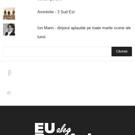
Amintirile - 3 Sud Est
Ion Marin - dirijorul aplaudat pe toate marile scene ale
lumii
2,265
Fani
ÎMI PLACE
4,400
Abonați
ABONAȚI-VĂ