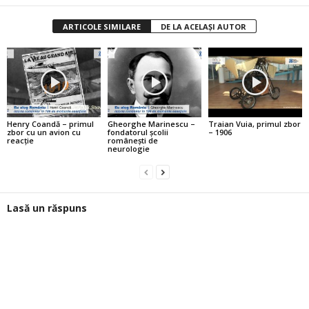
ARTICOLE SIMILARE
DE LA ACELAȘI AUTOR
Henry Coandă – primul
Gheorghe Marinescu –
Traian Vuia, primul zbor
zbor cu un avion cu
fondatorul şcolii
– 1906
reacţie
româneşti de
neurologie
Lasă un răspuns