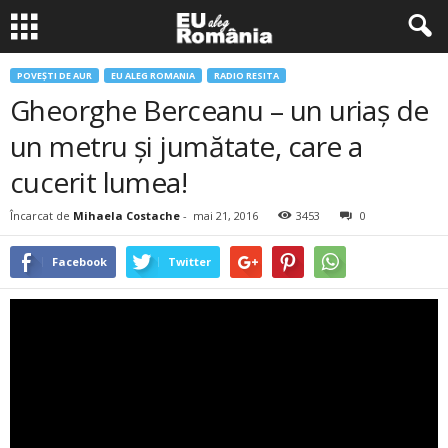
POVEŞTI DE AUR
EU ALEG ROMANIA
RADIO RESITA
Gheorghe Berceanu – un uriaş de
un metru şi jumătate, care a
cucerit lumea!
Încarcat de
Mihaela Costache
-
mai 21, 2016
3453
0
Facebook
Twitter