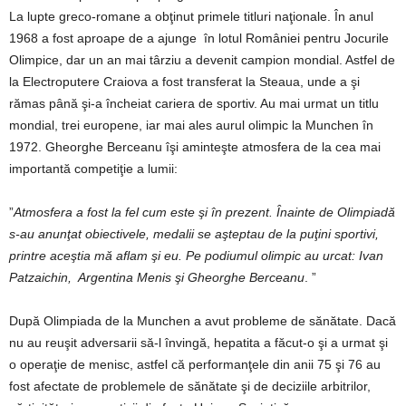
La lupte greco-romane a obţinut primele titluri naţionale. În anul
1968 a fost aproape de a ajunge în lotul României pentru Jocurile
Olimpice, dar un an mai târziu a devenit campion mondial. Astfel de
la Electroputere Craiova a fost transferat la Steaua, unde a şi
rămas până şi-a încheiat cariera de sportiv. Au mai urmat un titlu
mondial, trei europene, iar mai ales aurul olimpic la Munchen în
1972. Gheorghe Berceanu îşi aminteşte atmosfera de la cea mai
importantă competiţie a lumii:
”
Atmosfera a fost la fel cum este şi în prezent. Înainte de Olimpiadă
s-au anunţat obiectivele, medalii se aşteptau de la puţini sportivi,
printre aceştia mă aflam şi eu. Pe podiumul olimpic au urcat: Ivan
Patzaichin, Argentina Menis şi Gheorghe Berceanu
. ”
După Olimpiada de la Munchen a avut probleme de sănătate. Dacă
nu au reuşit adversarii să-l învingă, hepatita a făcut-o şi a urmat şi
o operaţie de menisc, astfel că performanţele din anii 75 şi 76 au
fost afectate de problemele de sănătate şi de deciziile arbitrilor,