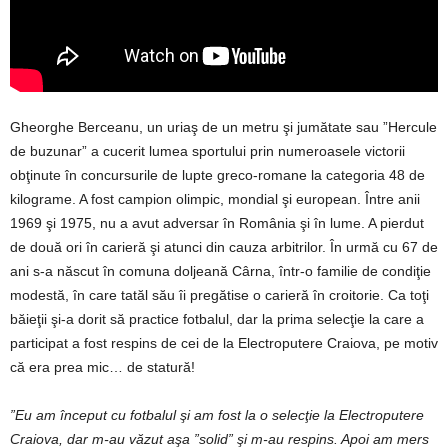
Gheorghe Berceanu, un uriaş de un metru şi jumătate sau ”Hercule
de buzunar” a cucerit lumea sportului prin numeroasele victorii
obţinute în concursurile de lupte greco-romane la categoria 48 de
kilograme. A fost campion olimpic, mondial şi european. Între anii
1969 şi 1975, nu a avut adversar în România şi în lume. A pierdut
de două ori în carieră şi atunci din cauza arbitrilor. În urmă cu 67 de
ani s-a născut în comuna doljeană Cârna, într-o familie de condiţie
modestă, în care tatăl său îi pregătise o carieră în croitorie. Ca toţi
băieţii şi-a dorit să practice fotbalul, dar la prima selecţie la care a
participat a fost respins de cei de la Electroputere Craiova, pe motiv
că era prea mic… de statură!
”Eu am început cu fotbalul şi am fost la o selecţie la Electroputere
Craiova, dar m-au văzut aşa ”solid” şi m-au respins. Apoi am mers