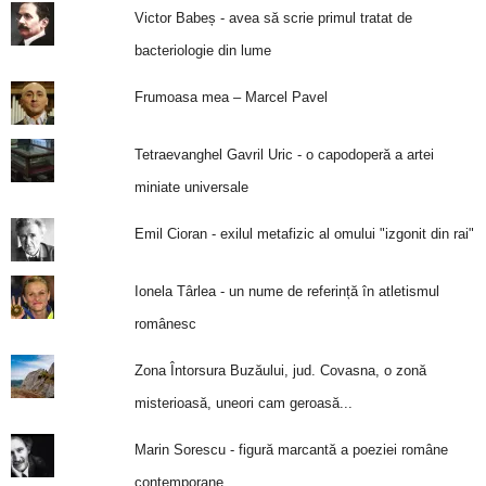
Victor Babeș - avea să scrie primul tratat de
bacteriologie din lume
Frumoasa mea – Marcel Pavel
Tetraevanghel Gavril Uric - o capodoperă a artei
miniate universale
Emil Cioran - exilul metafizic al omului "izgonit din rai"
Ionela Târlea - un nume de referință în atletismul
românesc
Zona Întorsura Buzăului, jud. Covasna, o zonă
misterioasă, uneori cam geroasă...
Marin Sorescu - figură marcantă a poeziei române
contemporane