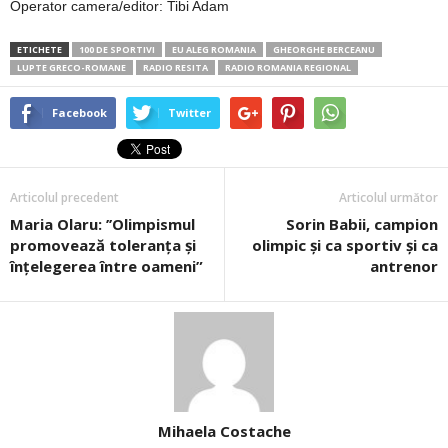
Operator camera/editor: Tibi Adam
ETICHETE
100 DE SPORTIVI
EU ALEG ROMANIA
GHEORGHE BERCEANU
LUPTE GRECO-ROMANE
RADIO RESITA
RADIO ROMANIA REGIONAL
Facebook
Twitter
Articolul precedent
Articolul următor
Maria Olaru: ’’Olimpismul
Sorin Babii, campion
promovează toleranţa şi
olimpic și ca sportiv și ca
înţelegerea între oameni”
antrenor
Mihaela Costache