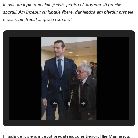
la sala de lupte a aceluiaşi club, pentru că doream să practic
sportul. Am început cu luptele libere, dar fiindcă am pierdut primele
meciuri am trecut la greco romane”.
În sala de lupte a început pregătirea cu antrenorul Ilie Marinescu.