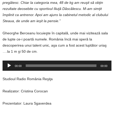
pregătesc. Chiar la categoria mea, 48 de kg am reuşit să obţin
rezultate deosebite cu sportivul Iliuţă Dăscălescu. M-am simţit
împlinit ca antrenor. Apoi am ajuns la cabinetul metodic al clubului
Steaua, de unde am ieşit la pensie.”
Gheorghe Berceanu locuieşte în capitală, unde mai vizitează sala
de lupte ce-i poartă numele. România încă mai speră la
descoperirea unui talent unic, aşa cum a fost acest luptător uriaş
….la 1 m şi 50 de cm.
Player
00:00
00:00
audio
Studioul Radio România Reşiţa
Realizator: Cristina Corocan
Prezentator: Laura Sgaverdea