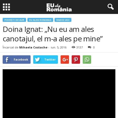
POVEŞTI DE AUR
EU ALEG ROMANIA
RADIO IASI
Doina Ignat: „Nu eu am ales
canotajul, el m-a ales pe mine”
Încarcat de
Mihaela Costache
-
iun. 5, 2016
3137
0
Facebook
Twitter