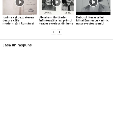
Junimea şi dezbaterea
Abraham Goldfaden
Debutul literar al lui
despre căile
înfiinţează la Iaşi primul
Mihai Eminescu – nimic
modernizării României
teatru evreiesc din lume
nu prevestea geniul
Lasă un răspuns