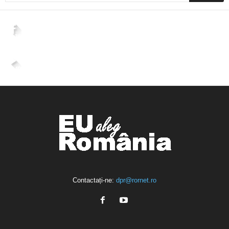
2,265
Fani
ÎMI PLACE
4,400
Abonați
ABONAȚI-VĂ
Contactați-ne:
dpr@rornet.ro