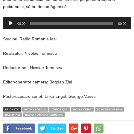
podiumului, să nu dezamăgească…
Player
00:00
00:00
audio
Studioul Radio Romania Iasi
Realizator: Nicolae Tomescu
Redactor-sef: Nicolae Tomescu
Editor/operator camera: Bogdan Zlei
Postprocesare sunet: Erika Engel, George Vanvu
ETICHETE
100 DE SPORTIVI
CANOTAJUL
DOINA IGNAT
EU ALEG ROMANIA
RADIO IASI
RADIO ROMANIA REGIONAL
Facebook
Twitter