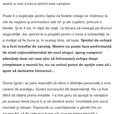
sosire și cine a trecut primul este campion.
Poate fi o explicaţie pentru faptul că fostele colege se întâlnesc la
zile de naştere şi onomastice (ale lor şi ale copiilor), precum o
familie. Şi-ar fi zis, în clipe de viaţă, ca fiecare să meargă pe
drumul
singurătăţii
, dar sportul le-a pregătit pentru o lume a solidarităţii; le-
a învăţat să fie bune şi, în acelaşi timp, să lupte.
Spiritul de echipă
le-a fost insuflat de canotaj
.
Nimeni nu poate face performanţă
de nivel naţional/mondial de unul singur; ajung campioni
adevăraţi doar cei care ştiu să folosească echipa drept
completare a muncii lor, nu ca unicul punct de sprijin care să-i
ajute să
răstoarne
Universul…
Doinei Ignat i se pare imposibil să ofere o definiţie personală a unei
cariere de prestigiu. Gustul succesului dă dependenţă. Nu i-a fost
dificil să obţină prima medalie. I-a fost greu să ajungă la
variaţiuni
pe aceeaşi temă
(locul I) şi să rămână acolo, înnobilată prin aurul
mondial şi olimpic. Împreună cu coechipierele a gândit într-un
anume fel: să fie cele mai bune, să urce pe prima treaptă a