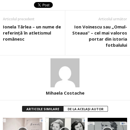
Articolul precedent
Articolul următor
Ionela Târlea – un nume de
Ion Voinescu sau „Omul-
referință în atletismul
Steaua” – cel mai valoros
românesc
portar din istoria
fotbalului
Mihaela Costache
ARTICOLE SIMILARE
DE LA ACELAȘI AUTOR