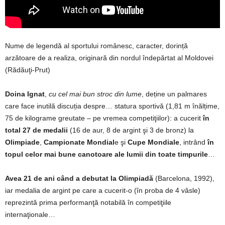
Nume de legendă al sportului românesc, caracter, dorință
arzătoare de a realiza, originară din nordul îndepărtat al Moldovei
(Rădăuţi-Prut)
Doina Ignat
,
cu cel mai bun stroc din lume
,
deține un palmares
care face inutilă discuția despre… statura sportivă (1,81 m înălțime,
75 de kilograme greutate – pe vremea competiţiilor): a cucerit
în
total 27 de medalii
(16 de aur, 8 de argint şi 3 de bronz) la
Olimpiade
,
Campionate Mondial
e şi
Cupe Mondiale
, intrând
în
topul celor mai bune canotoare ale lumii din toate timpurile
…
Avea 21 de ani când a debutat la Olimpiadă
(Barcelona, 1992),
iar medalia de argint pe care a cucerit-o (în proba de 4 vâsle)
reprezintă prima performanţă notabilă în competiţiile
internaţionale…