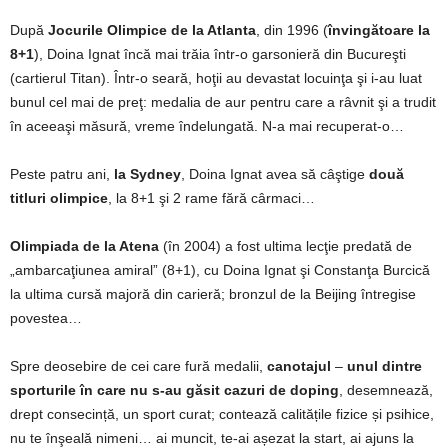
După
Jocurile Olimpice de la Atlanta
, din 1996 (
învingătoare la
8+1
), Doina Ignat încă mai trăia într-o garsonieră din Bucureşti
(cartierul Titan). Într-o seară, hoţii au devastat locuinţa şi i-au luat
bunul cel mai de preţ: medalia de aur pentru care a râvnit şi a trudit
în aceeaşi măsură, vreme îndelungată. N-a mai recuperat-o…
Peste patru ani,
la Sydney
, Doina Ignat avea să câştige
două
titluri olimpice
, la 8+1 şi 2 rame fără cârmaci…
Olimpiada de la Atena
(în 2004) a fost ultima lecţie predată de
„ambarcaţiunea amiral” (8+1), cu Doina Ignat şi Constanţa Burcică
la ultima cursă majoră din carieră; bronzul de la Beijing întregise
povestea…
Spre deosebire de cei care fură medalii,
canotajul
–
unul dintre
sporturile în care nu s-au găsit cazuri de doping
, desemnează,
drept consecință, un sport curat; contează calitățile fizice și psihice,
nu te înşeală nimeni… ai muncit, te-ai așezat la start, ai ajuns la