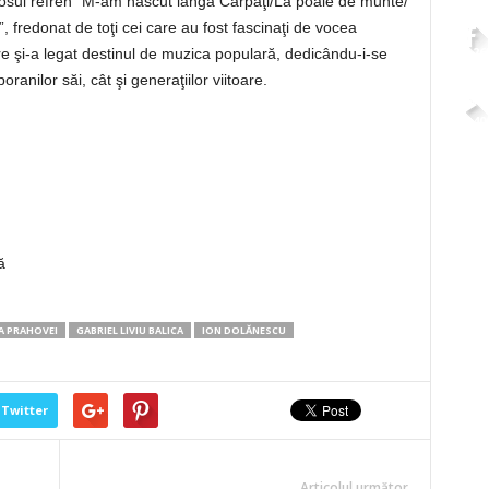
imosul refren “M-am născut lângă Carpaţi/La poale de munte/
e”, fredonat de toţi cei care au fost fascinaţi de vocea
2,26
e şi-a legat destinul de muzica populară, dedicându-i-se
ranilor săi, cât şi generaţiilor viitoare.
4,40
ă
A PRAHOVEI
GABRIEL LIVIU BALICA
ION DOLĂNESCU
Twitter
Articolul următor