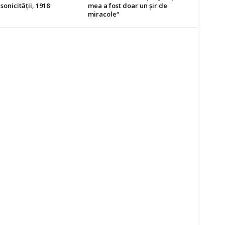
sonicităţii, 1918
mea a fost doar un şir de
miracole“