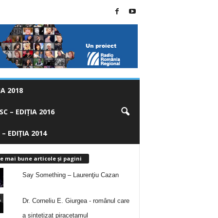
A 2018
C – EDIȚIA 2016
 – EDIȚIA 2014
e mai bune articole și pagini
Say Something – Laurenţiu Cazan
Dr. Corneliu E. Giurgea - românul care
a sintetizat piracetamul