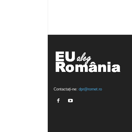
Contactați-ne:
dpr@rornet.ro