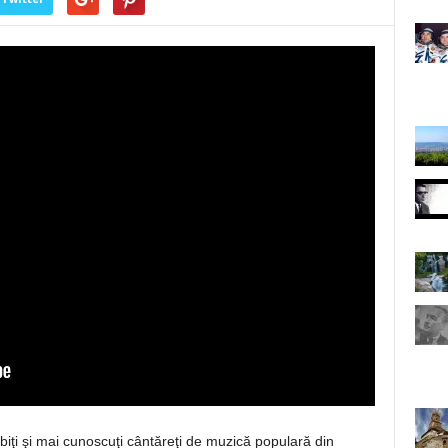
ubiţi şi mai cunoscuţi cântăreţi de muzică populară din