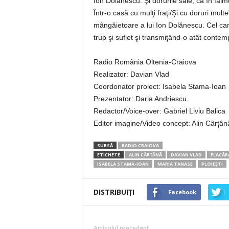
Ion Dolănescu. Şi dorurile sale, ca în fa
Într-o casă cu mulţi fraţi/Şi cu doruri mult
mângăietoare a lui Ion Dolănescu. Cel car
trup şi suflet şi transmiţând-o atât contempo
Radio România Oltenia-Craiova
Realizator: Davian Vlad
Coordonator proiect: Isabela Stama-Ioan
Prezentator: Daria Andriescu
Redactor/Voice-over: Gabriel Liviu Balica
Editor imagine/Video concept: Alin Cârţân
SURSĂ
RADIO CRAIOVA
ETICHETE
ALIN CÂRŢÂNĂ
DAVIAN VLAD
FLACĂR
ISABELA STAMA-IOAN
MARIA TANASE
PLOIEŞTI
DISTRIBUIȚI
Facebook
Articolul precedent