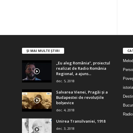
ȘI MAI MULTE ȘTIRI
CA
Melodi
„Eu aleg România”, proiectul
realizat de Radio România
Person
Regional, a ajuns...
Poveş
dec. 5, 2018
istori
Salvarea Vienei, Pragăi şi a
Destin
Budapestei de revoluţiile
bolşevice
Bucur
dec. 4, 2018
Radio
Unirea Transilvaniei, 1918
dec. 3, 2018