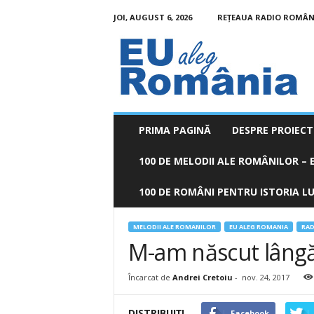
JOI, AUGUST 6, 2026
REȚEAUA RADIO ROMÂN
EU
aleg
România
PRIMA PAGINĂ
DESPRE PROIECT
100 DE MELODII ALE ROMÂNILOR – E
100 DE ROMÂNI PENTRU ISTORIA LUM
MELODII ALE ROMANILOR
EU ALEG ROMANIA
RAD
M-am născut lângă
Încarcat de
Andrei Cretoiu
-
nov. 24, 2017
DISTRIBUIȚI
Facebook