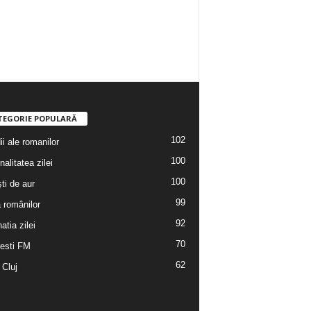
TEGORIE POPULARĂ
102
i ale romanilor
100
alitatea zilei
100
ti de aur
99
a românilor
92
atia zilei
70
esti FM
62
 Cluj