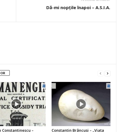
Dă-mi nopţile înapoi – A.S.I.A.
TOR
 Constantinescu –
Constantin Brâncuşi – „Viaţa