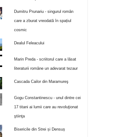
Dumitru Prunariu - singurul român
care a zburat vreodată în spațiul
cosmic
Dealul Feleacului
Marin Preda - scriitorul care a lăsat
literaturii române un adevarat tezaur
Cascada Cailor din Maramureş
Gogu Constantinescu - unul dintre cei
17 titani ai lumii care au revoluţionat
ştiinţa
Bisericile din Strei și Densuș