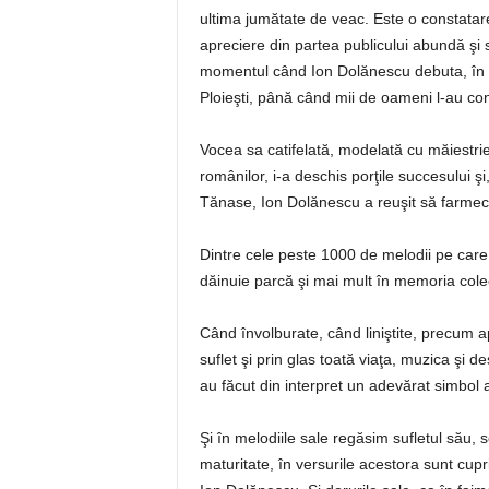
ultima jumătate de veac. Este o constatar
apreciere din partea publicului abundă şi 
momentul când Ion Dolănescu debuta, în 1
Ploieşti, până când mii de oameni l-au co
Vocea sa catifelată, modelată cu măiestrie
românilor, i-a deschis porţile succesului şi
Tănase, Ion Dolănescu a reuşit să farmece
Dintre cele peste 1000 de melodii pe care
dăinuie parcă şi mai mult în memoria colect
Când învolburate, când liniştite, precum a
suflet şi prin glas toată viaţa, muzica şi d
au făcut din interpret un adevărat simbol
Şi în melodiile sale regăsim sufletul său, 
maturitate, în versurile acestora sunt cupri