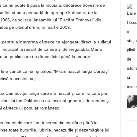
e ce nu poate fi pusă la îndoială, deoarece dovezile de
se întind pe o perioadă de aproape 5 decenii, de la
966, ca solist al Ansamblului “Flacăra Prahovei” din
ndus pe ultimul drum, în martie 2009.
 pentru a interpreta cântece ce ajungeau direct la sufletul
, încurajat la răsărit de carieră şi de inegalabila Maria
 un public care i-a rămas fidel până la moarte.
 le-a cântat cu har şi patos, “M-am născut lângă Carpaţi”
ivă a acestei naţii.
pa Dâmboviţei lângă care s-a născut şi care i-a curs prin
estinul lui Ion Dolănescu au fascinat generaţii de români şi
 al cântecului popular românesc.
sentimentele care l-au încercat din copilărie până la
nse toate bucuriile, iubirile, necazurile şi dezamăgirile lui