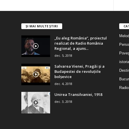
ȘI MAI MULTE ȘTIRI
CA
Melodi
„Eu aleg România”, proiectul
realizat de Radio România
Person
Regional, a ajuns...
Poveş
dec. 5, 2018
istori
Salvarea Vienei, Pragăi şi a
Destin
Budapestei de revoluţiile
bolşevice
Bucur
dec. 4, 2018
Radio
Unirea Transilvaniei, 1918
dec. 3, 2018