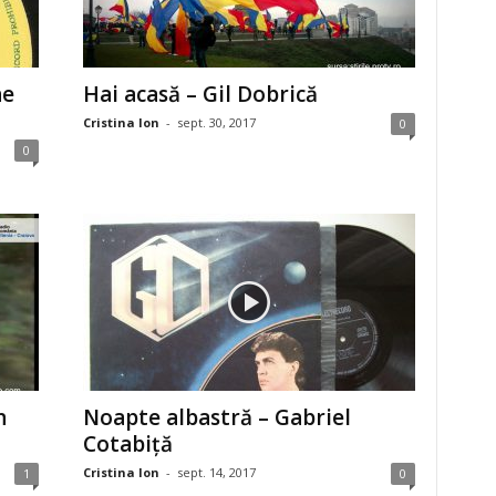
ne
Hai acasă – Gil Dobrică
Cristina Ion
-
sept. 30, 2017
0
0
n
Noapte albastră – Gabriel
Cotabiță
Cristina Ion
-
sept. 14, 2017
1
0