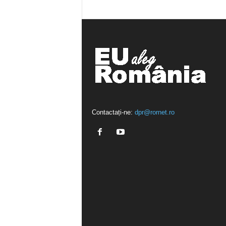
Contactați-ne:
dpr@rornet.ro