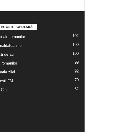
TEGORIE POPULARĂ
102
i ale romanilor
100
alitatea zilei
100
ti de aur
99
a românilor
92
atia zilei
70
esti FM
62
 Cluj