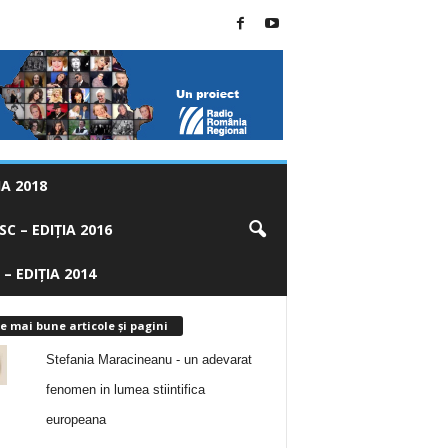
A 2018
C – EDIȚIA 2016
 – EDIȚIA 2014
e mai bune articole și pagini
Stefania Maracineanu - un adevarat
fenomen in lumea stiintifica
europeana