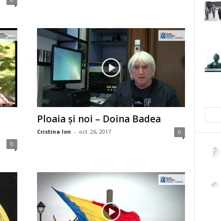
Ploaia şi noi – Doina Badea
Cristina Ion
-
oct. 26, 2017
0
0
2,26
4,40