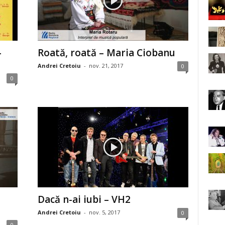
–
Roată, roată – Maria Ciobanu
Andrei Cretoiu
-
nov. 21, 2017
0
0
Dacă n-ai iubi – VH2
Andrei Cretoiu
-
nov. 5, 2017
0
0