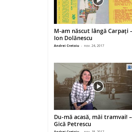
M-am născut lângă Carpaţi 
Ion Dolănescu
Andrei Cretoiu
-
nov. 24, 2017
Du-mă acasă, măi tramvai! –
Gică Petrescu
Andrei Cretoiu
-
nov. 18, 2017