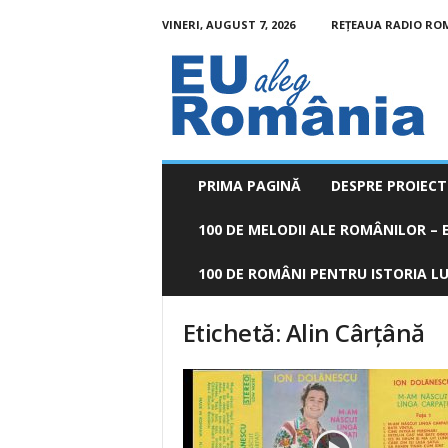
VINERI, AUGUST 7, 2026
REȚEAUA RADIO RO
EU
aleg
România
PRIMA PAGINĂ
DESPRE PROIECT
100 DE MELODII ALE ROMÂNILOR – E
100 DE ROMÂNI PENTRU ISTORIA LUM
Etichetă: Alin Cârţână