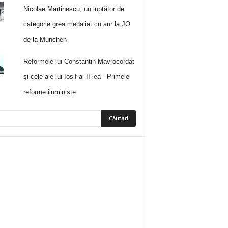
Nicolae Martinescu, un luptător de
categorie grea medaliat cu aur la JO
de la Munchen
Reformele lui Constantin Mavrocordat
şi cele ale lui Iosif al II-lea - Primele
reforme iluministe
5
Fani
ÎMI PLACE
0
Abonați
ABONAȚI-VĂ