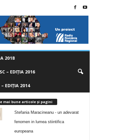
A 2018
C – EDIȚIA 2016
 – EDIȚIA 2014
e mai bune articole și pagini
Stefania Maracineanu - un adevarat
fenomen in lumea stiintifica
europeana