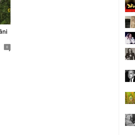
âni
0