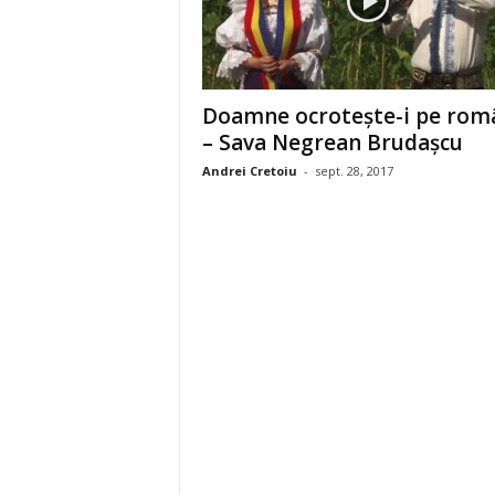
Doamne ocroteşte-i pe rom
– Sava Negrean Brudaşcu
Andrei Cretoiu
-
sept. 28, 2017