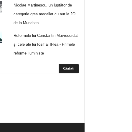
Nicolae Martinescu, un luptător de
categorie grea medaliat cu aur la JO
de la Munchen
Reformele lui Constantin Mavrocordat
şi cele ale lui Iosif al II-lea - Primele
reforme iluministe
5
Fani
ÎMI PLACE
0
Abonați
ABONAȚI-VĂ