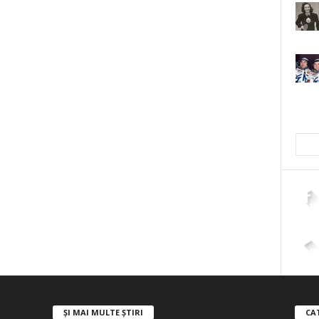
2,26
4,40
ȘI MAI MULTE ȘTIRI
CA