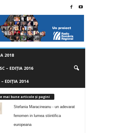
A 2018
C – EDIȚIA 2016
 – EDIȚIA 2014
e mai bune articole și pagini
Stefania Maracineanu - un adevarat
fenomen in lumea stiintifica
europeana