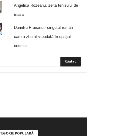
Angelica Rozeanu, zeița tenisului de
masă
Dumitru Prunariu - singurul român
care a zburat vreodată în spațiul
cosmic
5
Fani
ÎMI PLACE
0
Abonați
ABONAȚI-VĂ
TEGORIE POPULARĂ