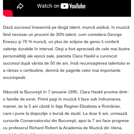
Dacă succesul înseamnă pe lângă talent, muncă asiduă, în muzică
fiind necesar un procent de 30% talent, cum considera George
Enescu şi 70 % muncă, un plus de sclipire de geniu îi conferă
valenţe durabile în interval. Deşi a fost apreciată de cele mai ilustre
personalităţi ale epocii sale, pianista Clara Haskil a cunoscut
succesul după vârsta de 50 de ani, însă recunoaşterea talentului ei
a rămas o certitudine, demnă de paginile celor mai importante
enciclopedii.
Născută la Bucureşti în 7 ianuarie 1895, Clara Haskil provine dintr-
o familie de evrei. Primii paşi în muzică îi face sub îndrumarea
mamei, iar la 5 ani cântă în faţa Reginei Elisabeta a României,
care-i pune la dispoziţie o bursă de studii. La doar 6 ani, urmează
cursurile Conservatorului din Bucureşti, apoi la 7 ani face progrese
cu profesorul Richard Robert la Academia de Muzică din Viena,