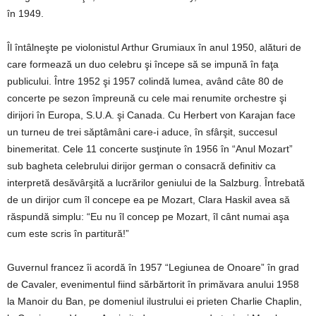
în 1949.
Îl întâlneşte pe violonistul Arthur Grumiaux în anul 1950, alături de
care formează un duo celebru şi începe să se impună în faţa
publicului. Între 1952 şi 1957 colindă lumea, având câte 80 de
concerte pe sezon împreună cu cele mai renumite orchestre şi
dirijori în Europa, S.U.A. şi Canada. Cu Herbert von Karajan face
un turneu de trei săptâmâni care-i aduce, în sfârşit, succesul
binemeritat. Cele 11 concerte susţinute în 1956 în “Anul Mozart”
sub bagheta celebrului dirijor german o consacră definitiv ca
interpretă desăvârşită a lucrărilor geniului de la Salzburg. Întrebată
de un dirijor cum îl concepe ea pe Mozart, Clara Haskil avea să
răspundă simplu: “Eu nu îl concep pe Mozart, îl cânt numai aşa
cum este scris în partitură!”
Guvernul francez îi acordă în 1957 “Legiunea de Onoare” în grad
de Cavaler, evenimentul fiind sărbărtorit în primăvara anului 1958
la Manoir du Ban, pe domeniul ilustrului ei prieten Charlie Chaplin,