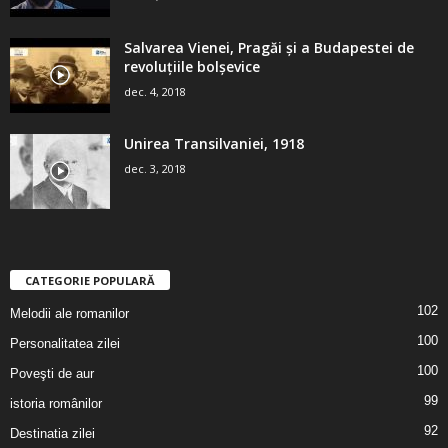
Salvarea Vienei, Pragăi şi a Budapestei de
revoluţiile bolşevice
dec. 4, 2018
Unirea Transilvaniei, 1918
dec. 3, 2018
CATEGORIE POPULARĂ
102
Melodii ale romanilor
100
Personalitatea zilei
100
Poveşti de aur
99
istoria românilor
92
Destinatia zilei