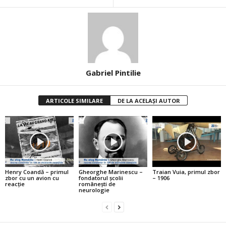
Gabriel Pintilie
ARTICOLE SIMILARE
DE LA ACELAȘI AUTOR
Henry Coandă – primul
Gheorghe Marinescu –
Traian Vuia, primul zbor
zbor cu un avion cu
fondatorul şcolii
– 1906
reacţie
româneşti de
neurologie