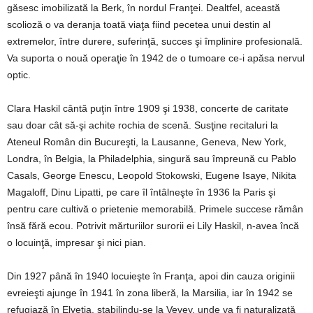
găsesc imobilizată la Berk, în nordul Franţei. Dealtfel, această
scolioză o va deranja toată viaţa fiind pecetea unui destin al
extremelor, între durere, suferinţă, succes şi împlinire profesională.
Va suporta o nouă operaţie în 1942 de o tumoare ce-i apăsa nervul
optic.
Clara Haskil cântă puţin între 1909 şi 1938, concerte de caritate
sau doar cât să-şi achite rochia de scenă. Susţine recitaluri la
Ateneul Român din Bucureşti, la Lausanne, Geneva, New York,
Londra, în Belgia, la Philadelphia, singură sau împreună cu Pablo
Casals, George Enescu, Leopold Stokowski, Eugene Isaye, Nikita
Magaloff, Dinu Lipatti, pe care îl întâlneşte în 1936 la Paris şi
pentru care cultivă o prietenie memorabilă. Primele succese rămân
însă fără ecou. Potrivit mărturiilor surorii ei Lily Haskil, n-avea încă
o locuinţă, impresar şi nici pian.
Din 1927 până în 1940 locuieşte în Franţa, apoi din cauza originii
evreieşti ajunge în 1941 în zona liberă, la Marsilia, iar în 1942 se
refugiază în Elveţia, stabilindu-se la Vevey, unde va fi naturalizată