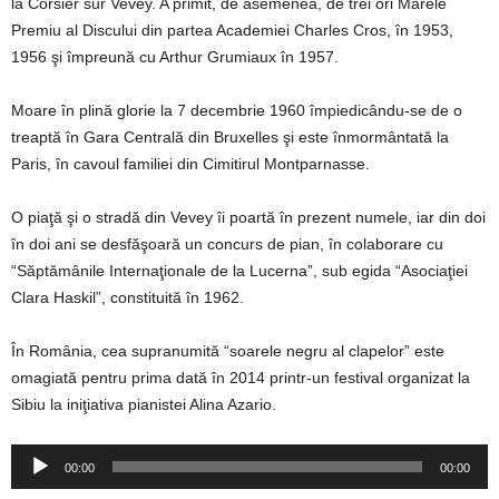
la Corsier sur Vevey. A primit, de asemenea, de trei ori Marele
Premiu al Discului din partea Academiei Charles Cros, în 1953,
1956 şi împreună cu Arthur Grumiaux în 1957.
Moare în plină glorie la 7 decembrie 1960 împiedicându-se de o
treaptă în Gara Centrală din Bruxelles şi este înmormântată la
Paris, în cavoul familiei din Cimitirul Montparnasse.
O piaţă şi o stradă din Vevey îi poartă în prezent numele, iar din doi
în doi ani se desfăşoară un concurs de pian, în colaborare cu
“Săptămânile Internaţionale de la Lucerna”, sub egida “Asociaţiei
Clara Haskil”, constituită în 1962.
În România, cea supranumită “soarele negru al clapelor” este
omagiată pentru prima dată în 2014 printr-un festival organizat la
Sibiu la iniţiativa pianistei Alina Azario.
Player
00:00
00:00
audio