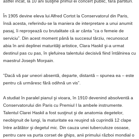
astfel încât, la 10 ani susţine primul ei concert public, fără partituri.
În 1905 devine eleva lui Alfred Cortot la Conservatorul din Paris,
însă acesta, referindu-se la maniera de interpretare a unui anumit
pasaj, îi reproşează cu brutalitate că ar cânta “ca o femeie de
serviciu”. Din acest moment până la succesul târziu, recunoscut
abia în anii deplinei maturităţi artistice, Clara Haskil şi-a urmat
destinul pas cu pas, în şlefuirea talentului decisivă fiind întâlnirea cu
maestrul Joseph Morpain.
“Dacă vă par uneori absentă, departe, distantă – spunea ea – este
pentru că urmăresc fără odihnă un vis”.
A studiat în paralel pianul şi vioara, în 1910 devenind absolventă a
Conservatorului din Paris cu Premiul I la ambele instrumente.
Talentul Clarei Haskil a fost susţinut şi de anatomia degetelor,
neobişnuit de lungi, la maturitate ea reuşind să cuprindă 12 clape
între arătător şi degetul mic. Din cauza unei tuberculoze osoase,
pentru care va purta corset de ghips, anii primului război mondial o