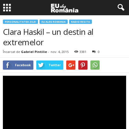
PERSONALITATEA ZILEI
EU ALEG ROMANIA
RADIO RESITA
Clara Haskil – un destin al
extremelor
Încarcat de
Gabriel Pintilie
-
nov. 4, 2015
3381
0
Facebook
Twitter