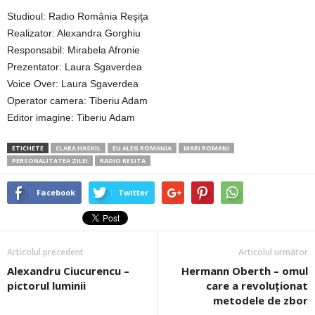
Studioul: Radio România Reşiţa
Realizator: Alexandra Gorghiu
Responsabil: Mirabela Afronie
Prezentator: Laura Sgaverdea
Voice Over: Laura Sgaverdea
Operator camera: Tiberiu Adam
Editor imagine: Tiberiu Adam
ETICHETE
CLARA HASKIL
EU ALEG ROMANIA
MARI ROMANI
PERSONALITATEA ZILEI
RADIO RESITA
Facebook
Twitter
Articolul precedent
Articolul următor
Alexandru Ciucurencu –
Hermann Oberth – omul
pictorul luminii
care a revoluţionat
metodele de zbor