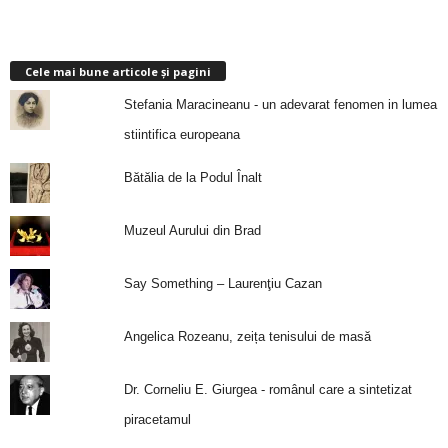
Cele mai bune articole și pagini
Stefania Maracineanu - un adevarat fenomen in lumea
stiintifica europeana
Bătălia de la Podul Înalt
Muzeul Aurului din Brad
Say Something – Laurenţiu Cazan
Angelica Rozeanu, zeița tenisului de masă
Dr. Corneliu E. Giurgea - românul care a sintetizat
piracetamul