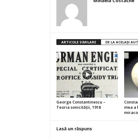
Mihaela Costache
ARTICOLE SIMILARE
DE LA ACELAȘI AU
George Constantinescu –
Constan
Teoria sonicităţii, 1918
mea a f
miraco
Lasă un răspuns