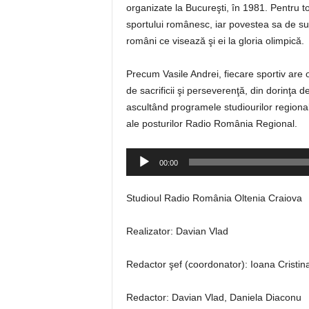
organizate la Bucureşti, în 1981. Pentru toa
sportului românesc, iar povestea sa de succ
români ce visează şi ei la gloria olimpică.
Precum Vasile Andrei, fiecare sportiv are 
de sacrificii şi perseverenţă, din dorinţa de
ascultând programele studiourilor regionale
ale posturilor Radio România Regional.
Player
00:00
audio
Studioul Radio România Oltenia Craiova
Realizator: Davian Vlad
Redactor şef (coordonator): Ioana Cristin
Redactor: Davian Vlad, Daniela Diaconu