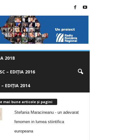
A 2018
C – EDIȚIA 2016
 – EDIȚIA 2014
e mai bune articole și pagini
Stefania Maracineanu - un adevarat
fenomen in lumea stiintifica
europeana