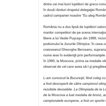
dintre cei mai buni luptători de greco-roma
în două rânduri drapelul delegaţiei Românie
cadrul campaniei noastre “Eu aleg Român
România nu a dus lipsă de luptători valoroş
marilor competitori de pe scena internaţio
libere a lui Vasile Puşcaşu din 1988, nici
podiumului la Jocurile Olimpice. În ceea 
craioveanul Gheorghe Berceanu, supranumi
nume iese în evidenţă prin performanţele s
în 1980, la Moscova, prima sa medalie olimp
observat de cel care avea să-l şi pregăte
L-am cunoscut la Bucureşti, fiind coleg cu 
a fost descoperit de către campionul olim
rezultate deosebite. La Olimpiada de la L
de la Moscova a luat medalia de bronz, are 
campionatele europene, a fost un sportiv