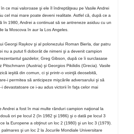
 în ce mai valoroase şi ele îl îndreptăţeau pe Vasile Andrei
ău cel mai mare poate deveni realitate. Astfel că, după ce a
că în 1980, Andrei a continuat să se antreneze asiduu cu un
 de la Moscova în aur la Los Angeles.
ui Georgi Raykov şi al polonezului Roman Bierla, dar patru
rei nu a putut fi doborât de nimeni şi a devenit campion
eprezentantul gazdelor, Greg Gibson, după ce îi surclasase
Pitschmann (Austria) şi Georgios Pikilidis (Grecia). Vasile
ică ieşită din comun, ci şi printr-o voinţă deosebită,
are-i permitea să anticipeze mişcările adversarului şi să
-i devastatoare ce i-au adus victorii în faţa celor mai
e Andrei a fost în mai multe rânduri campion naţional la
două ori pe locul 2 (în 1982 şi 1986) şi o dată pe locul 3
ce la Europene a obţinut un loc 2 (1980) şi un loc 3 (1979).
 palmares şi un loc 2 la Jocurile Mondiale Universitare