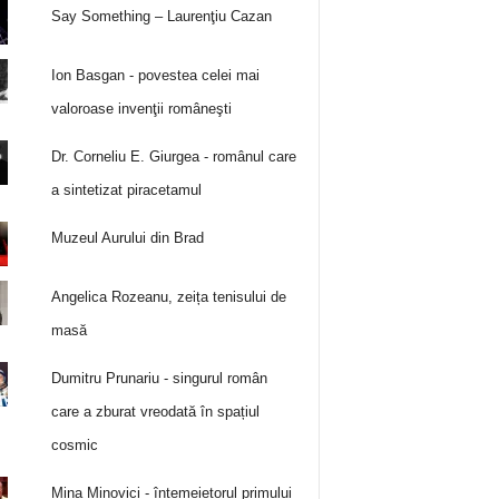
Say Something – Laurenţiu Cazan
Ion Basgan - povestea celei mai
valoroase invenţii româneşti
Dr. Corneliu E. Giurgea - românul care
a sintetizat piracetamul
Muzeul Aurului din Brad
Angelica Rozeanu, zeița tenisului de
masă
Dumitru Prunariu - singurul român
care a zburat vreodată în spațiul
cosmic
Mina Minovici - întemeietorul primului