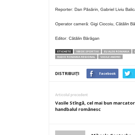
Reporter: Dan Păsărin, Gabriel Liviu Balic
Operator cameră: Gigi Ciocoiu, Cătălin B
Editor: Cătălin Bărăgan
ETICHETE
100 DE SPORTIVI
EU ALEG ROMANIA
RADIO ROMANIA REGIONAL
VASILE ANDREI
DISTRIBUIȚI
Facebook
Articolul precedent
Vasile Stîngă, cel mai bun marcator
handbalul românesc