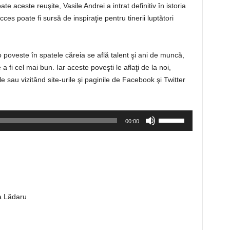
te aceste reuşite, Vasile Andrei a intrat definitiv în istoria
es poate fi sursă de inspiraţie pentru tinerii luptători
o poveste în spatele căreia se află talent şi ani de muncă,
 a fi cel mai bun. Iar aceste poveşti le aflaţi de la noi,
 sau vizitând site-urile şi paginile de Facebook şi Twitter
Folosește
00:00
tastele
săgeată
sus/jos
pentru
a
mări
a Lădaru
sau
micșora
volumul.