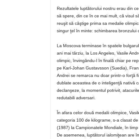
Rezultatele luptătorului nostru erau din ce
să spere, din ce în ce mai mult, că visul s
reuşit să câştige prima sa medalie olimpi
singur ţel în minte: schimbarea bronzului
La Moscova terminase în spatele bulgarul
ani mai târziu, la Los Angeles, Vasile And
olimpic, învingându-l în finală chiar pe r
pe Karl-Johan Gustavsson (Suedia), Franz 
Andrei se remarca nu doar printr-o forţă fiz
dublate aceastea de o inteligenţă nativă c
declanşeze, la momentul potrivit, atacurile
redutabili adversari.
În afara celor două medalii olimpice, Vasil
categoria 100 de kilograme, s-a clasat de 
(1987) la Campionatele Mondiale, în timp 
De asemenea, luptătorul ialomiţean are în