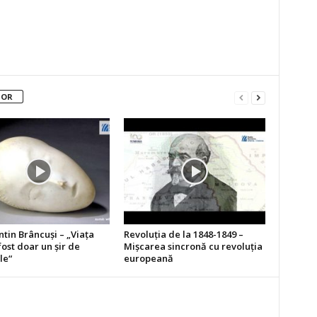
TOR
tin Brâncuşi – „Viaţa
Revoluţia de la 1848-1849 –
ost doar un şir de
Mişcarea sincronă cu revoluţia
le“
europeană