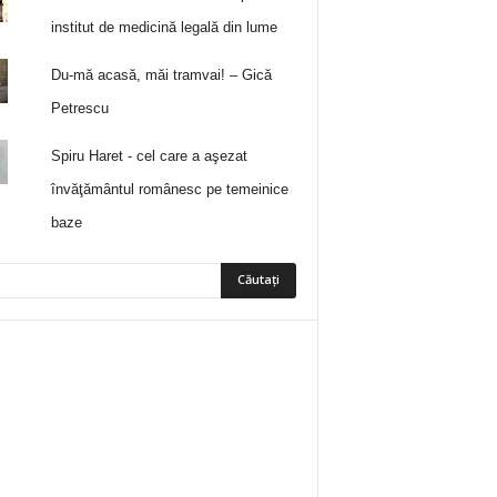
institut de medicină legală din lume
Du-mă acasă, măi tramvai! – Gică
Petrescu
Spiru Haret - cel care a aşezat
învăţământul românesc pe temeinice
baze
5
Fani
ÎMI PLACE
0
Abonați
ABONAȚI-VĂ