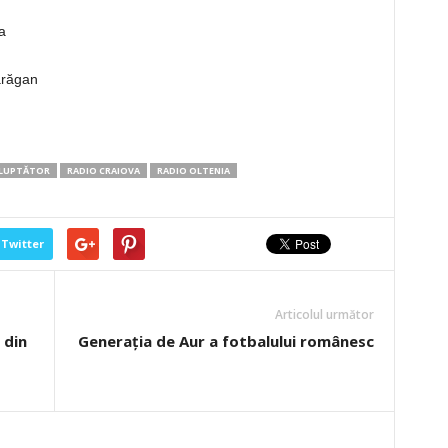
a
ărăgan
LUPTĂTOR
RADIO CRAIOVA
RADIO OLTENIA
Twitter
Articolul următor
 din
Generația de Aur a fotbalului românesc