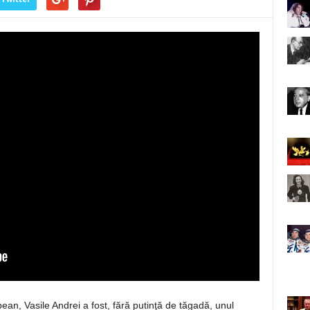
ean, Vasile Andrei a fost, fără putinţă de tăgadă, unul