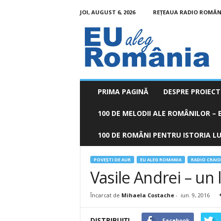
JOI, AUGUST 6, 2026
REȚEAUA RADIO ROMÂN
EU
aleg
România
PRIMA PAGINĂ
DESPRE PROIECT
100 DE MELODII ALE ROMÂNILOR – E
100 DE ROMÂNI PENTRU ISTORIA LUM
POVEŞTI DE AUR
EU ALEG ROMANIA
RADIO CRAI
Vasile Andrei – un
Încarcat de
Mihaela Costache
-
iun. 9, 2016
DISTRIBUIȚI
Facebook