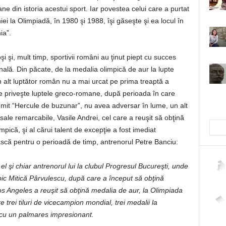
ne din istoria acestui sport. Iar povestea celui care a purtat
i la Olimpiadă, în 1980 şi 1988, îşi găseşte şi ea locul în
ia”.
i şi, mult timp, sportivii români au ţinut piept cu succes
nală. Din păcate, de la medalia olimpică de aur la lupte
un alt luptător român nu a mai urcat pe prima treaptă a
ce priveşte luptele greco-romane, după perioada în care
t “Hercule de buzunar”, nu avea adversar în lume, un alt
ale remarcabile, Vasile Andrei, cel care a reuşit să obţină
ică, şi al cărui talent de excepţie a fost imediat
ască pentru o perioadă de timp, antrenorul Petre Banciu:
el şi chiar antrenorul lui la clubul Progresul
Bucureşti, unde
2,26
pic Mitică Pârvulescu, după
care a început să obţină
os Angeles a reuşit să
obţină medalia de aur, la Olimpiada
trei tiluri
de vicecampion mondial, trei medalii la
4,40
 cu un
palmares impresionant.