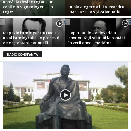
România devine regat – Un
copil din Sigmaringen – un
Dubla alegere a lui Alexandru
rege!
Ioan Cuza, la 5 şi 24 ianuarie
Magazin istoric pentru Dacia –
Capitulaţiile – o dovadă a
Rolul istoriografiei în procesul
continuităţii statului la români
de deşteptare naţională
în zorii epocii moderne
RADIO CONSTANTA