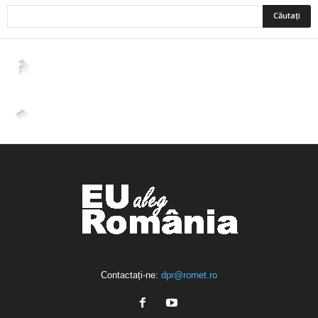
2,265
Fani
ÎMI PLACE
4,400
Abonați
ABONAȚI-VĂ
Contactați-ne:
dpr@rornet.ro