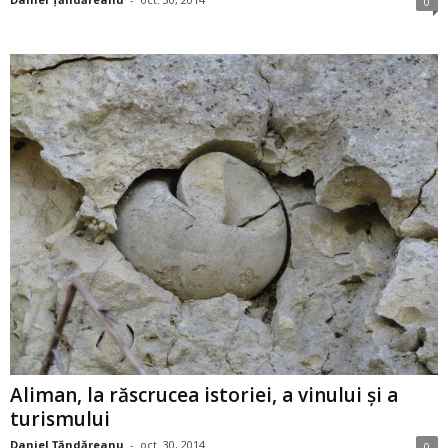
0
Aliman, la răscrucea istoriei, a vinului şi a
turismului
Daniel Țăndăreanu
-
oct. 30, 2014
0