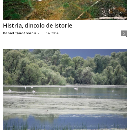
Histria, dincolo de istorie
Daniel Țăndăreanu
-
iul. 14, 2014
0