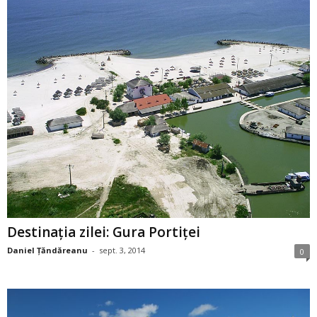
Destinația zilei: Gura Portiţei
Daniel Țăndăreanu
-
sept. 3, 2014
0