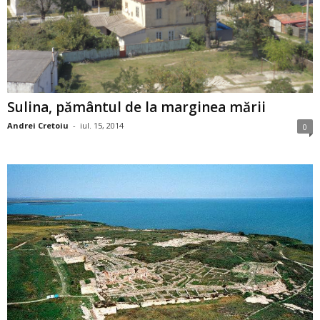
Sulina, pământul de la marginea mării
Andrei Cretoiu
-
iul. 15, 2014
0