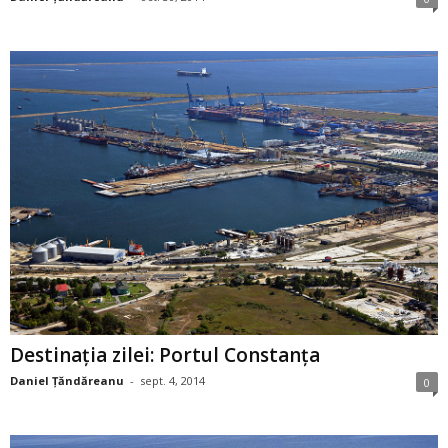
Destinaţia zilei: Portul Constanța
Daniel Țăndăreanu
-
sept. 4, 2014
0