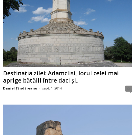
Destinația zilei: Adamclisi, locul celei mai
aprige bătălii între daci şi...
Daniel Țăndăreanu
-
sept. 1, 2014
0