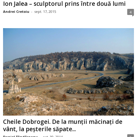
Ion Jalea – sculptorul prins între două lumi
Andrei Cretoiu
-
sept. 17, 2015
4
Cheile Dobrogei. De la munţii măcinaţi de
vânt, la peşterile săpate...
Daniel Țăndăreanu
-
oct. 30, 2014