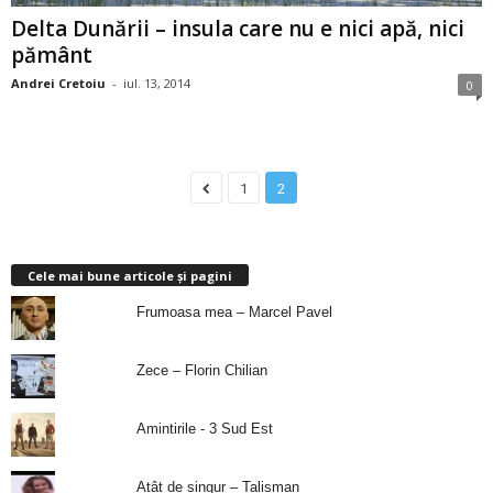
Delta Dunării – insula care nu e nici apă, nici
pământ
Andrei Cretoiu
-
iul. 13, 2014
0
1
2
Cele mai bune articole și pagini
Frumoasa mea – Marcel Pavel
Zece – Florin Chilian
Amintirile - 3 Sud Est
Atât de singur – Talisman