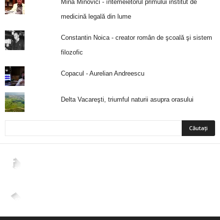
Mina Minovici - întemeietorul primului institut de
medicină legală din lume
Constantin Noica - creator român de şcoală şi sistem
filozofic
Copacul - Aurelian Andreescu
Delta Vacareşti, triumful naturii asupra orasului
2,265
Fani
ÎMI PLACE
4,400
Abonați
ABONAȚI-VĂ