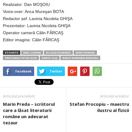
Realizator: Dan MOŞOIU
Voice-over: Anca Mureşan BOTA
Redactor șef: Lavinia Nicoleta GHIŞA
Prezentator: Lavinia Nicoleta GHIŞA
Operator cameră Călin FĂRCAŞ
Editor imagine: Călin FĂRCAŞ
ETICHETE
EMIL CIORAN
EU ALEG ROMANIA
MARI ROMANI
PERSONALITATEA ZILEI
RADIO CLUJ
RADIO ROMANIA REGIONA
Facebook
Twitter
Articolul precedent
Articolul următor
Marin Preda – scriitorul
Stefan Procopiu – maestru
care a lăsat literaturii
ilustru al fizicii
române un adevarat
tezaur