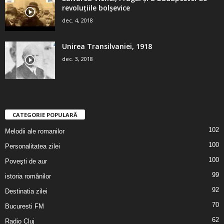
revoluţiile bolşevice
dec. 4, 2018
Unirea Transilvaniei, 1918
dec. 3, 2018
CATEGORIE POPULARĂ
102
Melodii ale romanilor
100
Personalitatea zilei
100
Poveşti de aur
99
istoria românilor
92
Destinatia zilei
70
Bucuresti FM
62
Radio Cluj