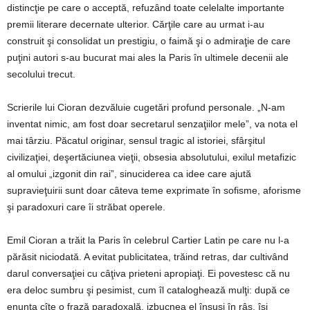
distincţie pe care o acceptă, refuzând toate celelalte importante
premii literare decernate ulterior. Cărţile care au urmat i-au
construit şi consolidat un prestigiu, o faimă şi o admiraţie de care
puţini autori s-au bucurat mai ales la Paris în ultimele decenii ale
secolului trecut.
Scrierile lui Cioran dezvăluie cugetări profund personale. „N-am
inventat nimic, am fost doar secretarul senzaţiilor mele”, va nota el
mai târziu. Păcatul originar, sensul tragic al istoriei, sfârşitul
civilizaţiei, deşertăciunea vieţii, obsesia absolutului, exilul metafizic
al omului „izgonit din rai”, sinuciderea ca idee care ajută
supravieţuirii sunt doar câteva teme exprimate în sofisme, aforisme
şi paradoxuri care îi străbat operele.
Emil Cioran a trăit la Paris în celebrul Cartier Latin pe care nu l-a
părăsit niciodată. A evitat publicitatea, trăind retras, dar cultivând
darul conversaţiei cu câţiva prieteni apropiaţi. Ei povestesc că nu
era deloc sumbru şi pesimist, cum îl cataloghează mulţi: după ce
enunţa cîte o frază paradoxală, izbucnea el însuşi în râs, îşi