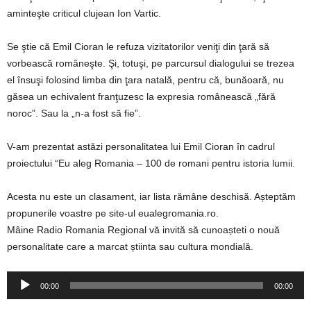
aminteşte criticul clujean Ion Vartic.
Se ştie că Emil Cioran le refuza vizitatorilor veniţi din ţară să
vorbească româneşte. Şi, totuşi, pe parcursul dialogului se trezea
el însuşi folosind limba din ţara natală, pentru că, bunăoară, nu
găsea un echivalent franţuzesc la expresia românească „fără
noroc”. Sau la „n-a fost să fie”.
V-am prezentat astăzi personalitatea lui Emil Cioran în cadrul
proiectului “Eu aleg Romania – 100 de romani pentru istoria lumii.
Acesta nu este un clasament, iar lista rămâne deschisă. Așteptăm
propunerile voastre pe site-ul eualegromania.ro.
Mâine Radio Romania Regional vă invită să cunoașteti o nouă
personalitate care a marcat știinta sau cultura mondială.
Player
00:00
00:00
audio