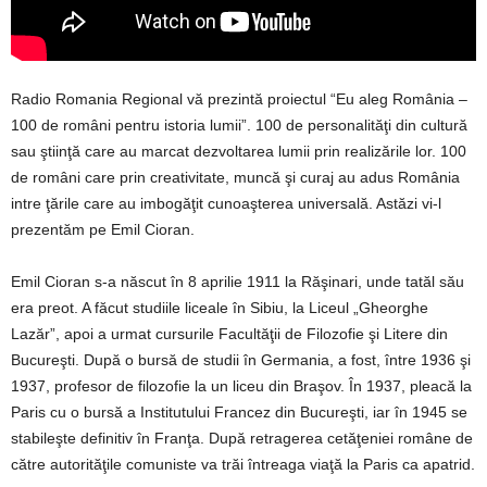
Radio Romania Regional vă prezintă proiectul “Eu aleg România –
100 de români pentru istoria lumii”. 100 de personalităţi din cultură
sau ştiinţă care au marcat dezvoltarea lumii prin realizările lor. 100
de români care prin creativitate, muncă şi curaj au adus România
intre ţările care au imbogăţit cunoaşterea universală. Astăzi vi-l
prezentăm pe Emil Cioran.
Emil Cioran s-a născut în 8 aprilie 1911 la Răşinari, unde tatăl său
era preot. A făcut studiile liceale în Sibiu, la Liceul „Gheorghe
Lazăr”, apoi a urmat cursurile Facultăţii de Filozofie şi Litere din
Bucureşti. După o bursă de studii în Germania, a fost, între 1936 şi
1937, profesor de filozofie la un liceu din Braşov. În 1937, pleacă la
Paris cu o bursă a Institutului Francez din Bucureşti, iar în 1945 se
stabileşte definitiv în Franţa. După retragerea cetăţeniei române de
către autorităţile comuniste va trăi întreaga viaţă la Paris ca apatrid.