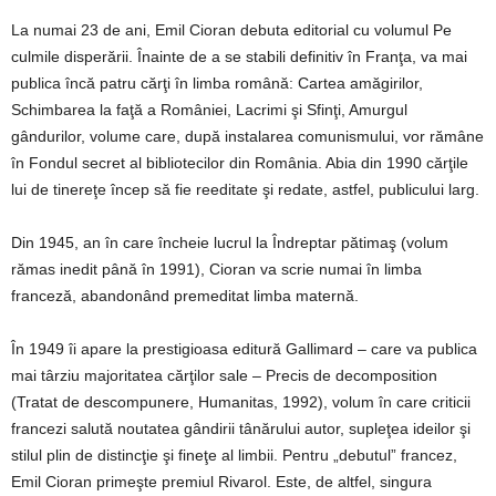
La numai 23 de ani, Emil Cioran debuta editorial cu volumul Pe
culmile disperării. Înainte de a se stabili definitiv în Franţa, va mai
publica încă patru cărţi în limba română: Cartea amăgirilor,
Schimbarea la faţă a României, Lacrimi şi Sfinţi, Amurgul
gândurilor, volume care, după instalarea comunismului, vor rămâne
în Fondul secret al bibliotecilor din România. Abia din 1990 cărţile
lui de tinereţe încep să fie reeditate şi redate, astfel, publicului larg.
Din 1945, an în care încheie lucrul la Îndreptar pătimaş (volum
rămas inedit până în 1991), Cioran va scrie numai în limba
franceză, abandonând premeditat limba maternă.
În 1949 îi apare la prestigioasa editură Gallimard – care va publica
mai târziu majoritatea cărţilor sale – Precis de decomposition
(Tratat de descompunere, Humanitas, 1992), volum în care criticii
francezi salută noutatea gândirii tânărului autor, supleţea ideilor şi
stilul plin de distincţie şi fineţe al limbii. Pentru „debutul” francez,
Emil Cioran primeşte premiul Rivarol. Este, de altfel, singura