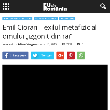
PERSONALITATEA ZILEI
EU ALEG ROMANIA
RADIO CLUJ
Emil Cioran – exilul metafizic al
omului „izgonit din rai”
Încarcat de
Alina Vingan
-
nov. 13, 2015
7338
5
Facebook
Twitter