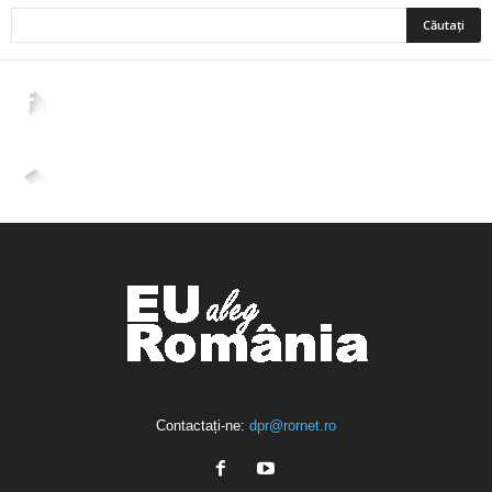
2,265
Fani
ÎMI PLACE
4,400
Abonați
ABONAȚI-VĂ
Contactați-ne:
dpr@rornet.ro