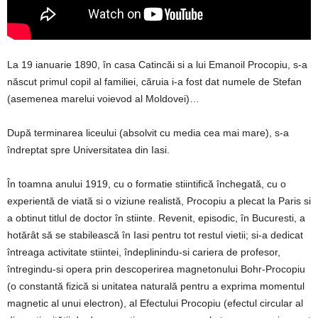
La 19 ianuarie 1890, în casa Catincăi si a lui Emanoil Procopiu, s-a
născut primul copil al familiei, căruia i-a fost dat numele de Stefan
(asemenea marelui voievod al Moldovei)…
După terminarea liceului (absolvit cu media cea mai mare), s-a
îndreptat spre Universitatea din Iasi.
În toamna anului 1919, cu o formatie stiintifică închegată, cu o
experientă de viată si o viziune realistă, Procopiu a plecat la Paris si
a obtinut titlul de doctor în stiinte. Revenit, episodic, în Bucuresti, a
hotărât să se stabilească în Iasi pentru tot restul vietii; si-a dedicat
întreaga activitate stiintei, îndeplinindu-si cariera de profesor,
întregindu-si opera prin descoperirea magnetonului Bohr-Procopiu
(o constantă fizică si unitatea naturală pentru a exprima momentul
magnetic al unui electron), al Efectului Procopiu (efectul circular al