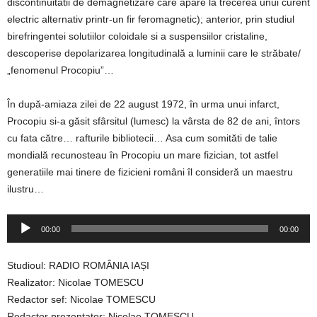
discontinuitătii de demagnetizare care apare la trecerea unui curent
electric alternativ printr-un fir feromagnetic); anterior, prin studiul
birefringentei solutiilor coloidale si a suspensiilor cristaline,
descoperise depolarizarea longitudinală a luminii care le străbate/
„fenomenul Procopiu”…
În după-amiaza zilei de 22 august 1972, în urma unui infarct,
Procopiu si-a găsit sfârsitul (lumesc) la vârsta de 82 de ani, întors
cu fata către… rafturile bibliotecii… Asa cum somităti de talie
mondială recunosteau în Procopiu un mare fizician, tot astfel
generatiile mai tinere de fizicieni români îl consideră un maestru
ilustru…
Player
00:00
00:00
audio
Studioul: RADIO ROMÂNIA IAȘI
Realizator: Nicolae TOMESCU
Redactor sef: Nicolae TOMESCU
Redactor prezentator: Nicolae TOMESCU