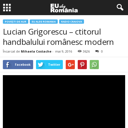
POVEŞTI DE AUR
EU ALEG ROMANIA
RADIO CRAIOVA
Lucian Grigorescu – ctitorul
handbalului românesc modern
Încarcat de
Mihaela Costache
-
mai 9, 2016
3626
0
Facebook
Twitter