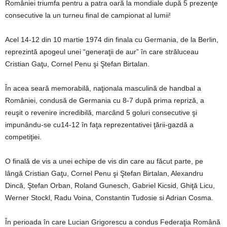
României triumfa pentru a patra oară la mondiale după 5 prezenţe
consecutive la un turneu final de campionat al lumii!
Acel 14-12 din 10 martie 1974 din finala cu Germania, de la Berlin,
reprezintă apogeul unei “generaţii de aur” în care străluceau
Cristian Gaţu, Cornel Penu şi Ştefan Birtalan.
În acea seară memorabilă, naţionala masculină de handbal a
României, condusă de Germania cu 8-7 după prima repriză, a
reuşit o revenire incredibilă, marcând 5 goluri consecutive şi
impunându-se cu14-12 în faţa reprezentativei ţării-gazdă a
competiţiei.
O finală de vis a unei echipe de vis din care au făcut parte, pe
lângă Cristian Gaţu, Cornel Penu şi Ştefan Birtalan, Alexandru
Dincă, Ştefan Orban, Roland Gunesch, Gabriel Kicsid, Ghiţă Licu,
Werner Stockl, Radu Voina, Constantin Tudosie si Adrian Cosma.
În perioada în care Lucian Grigorescu a condus Federaţia Română