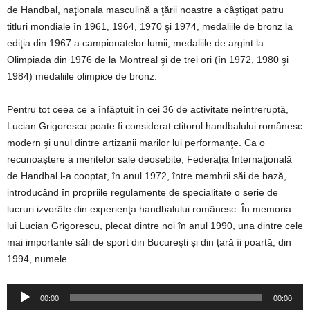
de Handbal, naţionala masculină a ţării noastre a câştigat patru
titluri mondiale în 1961, 1964, 1970 şi 1974, medaliile de bronz la
ediţia din 1967 a campionatelor lumii, medaliile de argint la
Olimpiada din 1976 de la Montreal şi de trei ori (în 1972, 1980 şi
1984) medaliile olimpice de bronz.
Pentru tot ceea ce a înfăptuit în cei 36 de activitate neîntreruptă,
Lucian Grigorescu poate fi considerat ctitorul handbalului românesc
modern şi unul dintre artizanii marilor lui performanţe. Ca o
recunoaştere a meritelor sale deosebite, Federaţia Internaţională
de Handbal l-a cooptat, în anul 1972, între membrii săi de bază,
introducând în propriile regulamente de specialitate o serie de
lucruri izvorâte din experienţa handbalului românesc. În memoria
lui Lucian Grigorescu, plecat dintre noi în anul 1990, una dintre cele
mai importante săli de sport din Bucureşti şi din ţară îi poartă, din
1994, numele.
Player
00:00
00:00
audio