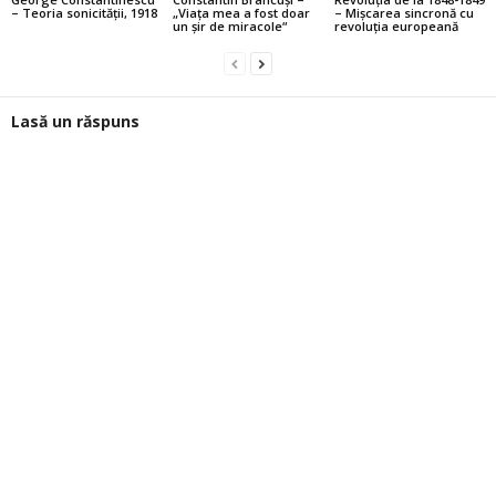
– Teoria sonicităţii, 1918
„Viaţa mea a fost doar
– Mişcarea sincronă cu
un şir de miracole“
revoluţia europeană
Lasă un răspuns