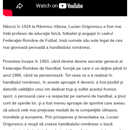
Născut în 1924 la Râmnicu Vâlcea, Lucian Grigorescu a fost mai
întâi profesor de educaţie fizică, fotbalist şi angajat în cadrul
Federaţiei Române de Fotbal, însă numele său este legat de cea
mai glorioasă perioadă a handbalului românesc.
Povestea începe în 1950, când devine devine secretar general al
Federaţiei Române de Handbal, funcţie pe care o va deţine până în
anul 1986, când se pensionează. Tot ceea ce s-a realizat în
handbalul românesc, în aceste aproape 4 decenii, a fost posibil şi
datorită calităţilor unui om dedicat trup şi suflet acestui frumos
sport, o persoană care i-a respectat pe oamenii de handbal, a ţinut
cont de opiniile lor, şi a fost mereu aproape de sportivii care aveau
să aducă cele mai preţioase medalii de la competiţiile olimpice,
mondiale şi europene. Prin priceperea şi tenacitatea sa, Lucian
Grigorescu a reuşit să creeze handbalului românesc o bază