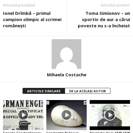
Articolul precedent
Articolul următor
Ionel Drîmbă – primul
Toma Simionov – un
campion olimpic al scrimei
sportiv de aur a cărui
româneşti
poveste nu s-a încheiat
Mihaela Costache
ARTICOLE SIMILARE
DE LA ACELAȘI AUTOR
George Constantinescu
Constantin Brâncuşi –
Revoluţia de la 1848-1849