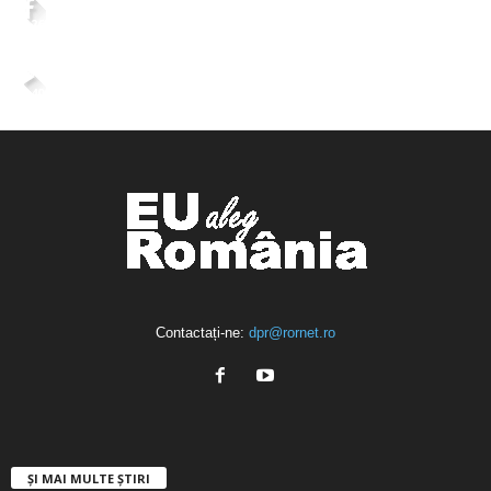
2,265
Fani
ÎMI PLACE
4,400
Abonați
ABONAȚI-VĂ
Contactați-ne:
dpr@rornet.ro
ȘI MAI MULTE ȘTIRI