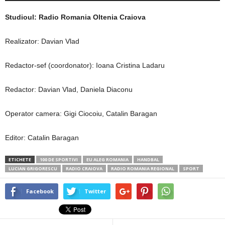
Studioul: Radio Romania Oltenia Craiova
Realizator: Davian Vlad
Redactor-sef (coordonator): Ioana Cristina Ladaru
Redactor: Davian Vlad, Daniela Diaconu
Operator camera: Gigi Ciocoiu, Catalin Baragan
Editor: Catalin Baragan
ETICHETE
100 DE SPORTIVI
EU ALEG ROMANIA
HANDBAL
LUCIAN GRIGORESCU
RADIO CRAIOVA
RADIO ROMANIA REGIONAL
SPORT
Facebook
Twitter