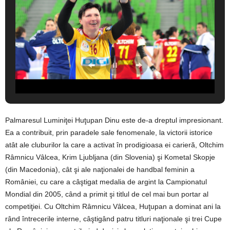
Palmaresul Luminiţei Huţupan Dinu este de-a dreptul impresionant.
Ea a contribuit, prin paradele sale fenomenale, la victorii istorice
atât ale cluburilor la care a activat în prodigioasa ei carieră, Oltchim
Râmnicu Vâlcea, Krim Ljubljana (din Slovenia) şi Kometal Skopje
(din Macedonia), cât şi ale naţionalei de handbal feminin a
României, cu care a câştigat medalia de argint la Campionatul
Mondial din 2005, când a primit şi titlul de cel mai bun portar al
competiţiei. Cu Oltchim Râmnicu Vâlcea, Huţupan a dominat ani la
rând întrecerile interne, câştigând patru titluri naţionale şi trei Cupe