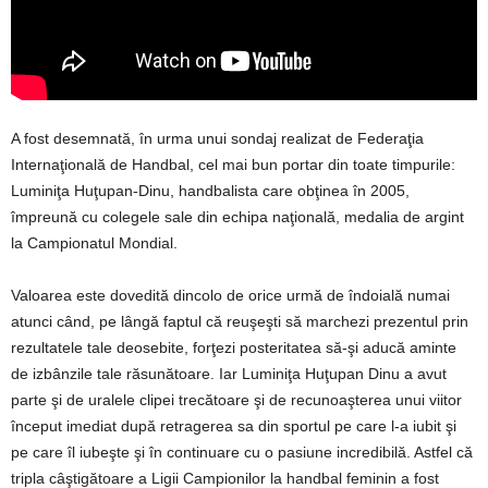
A fost desemnată, în urma unui sondaj realizat de Federaţia
Internaţională de Handbal, cel mai bun portar din toate timpurile:
Luminiţa Huţupan-Dinu, handbalista care obţinea în 2005,
împreună cu colegele sale din echipa naţională, medalia de argint
la Campionatul Mondial.
Valoarea este dovedită dincolo de orice urmă de îndoială numai
atunci când, pe lângă faptul că reuşeşti să marchezi prezentul prin
rezultatele tale deosebite, forţezi posteritatea să-şi aducă aminte
de izbânzile tale răsunătoare. Iar Luminiţa Huţupan Dinu a avut
parte şi de uralele clipei trecătoare şi de recunoaşterea unui viitor
început imediat după retragerea sa din sportul pe care l-a iubit şi
pe care îl iubeşte şi în continuare cu o pasiune incredibilă. Astfel că
tripla câştigătoare a Ligii Campionilor la handbal feminin a fost