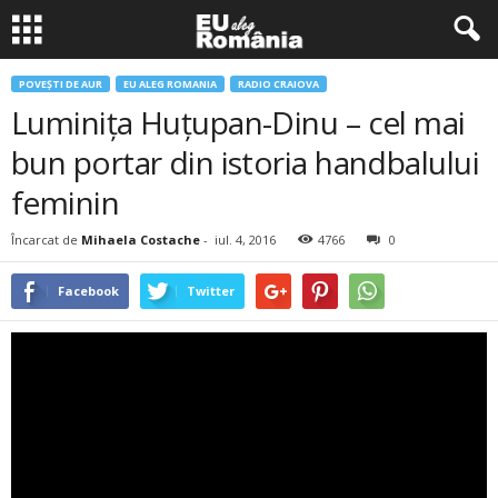
POVEŞTI DE AUR
EU ALEG ROMANIA
RADIO CRAIOVA
Luminiţa Huţupan-Dinu – cel mai
bun portar din istoria handbalului
feminin
Încarcat de
Mihaela Costache
-
iul. 4, 2016
4766
0
Facebook
Twitter