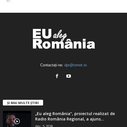
4,400
Abonați
ABONAȚI-VĂ
Contactați-ne:
dpr@rornet.ro
ȘI MAI MULTE ȘTIRI
„Eu aleg România”, proiectul realizat de
Radio România Regional, a ajuns...
dec. 5, 2018