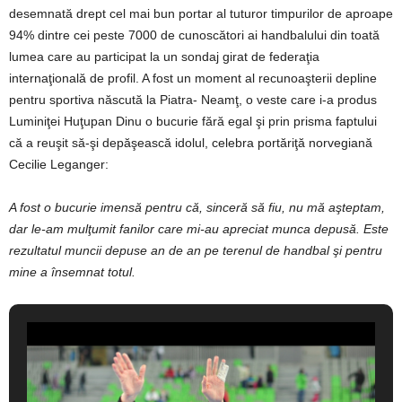
desemnată drept cel mai bun portar al tuturor timpurilor de aproape
94% dintre cei peste 7000 de cunoscători ai handbalului din toată
lumea care au participat la un sondaj girat de federaţia
internaţională de profil. A fost un moment al recunoaşterii depline
pentru sportiva născută la Piatra- Neamţ, o veste care i-a produs
Luminiţei Huţupan Dinu o bucurie fără egal şi prin prisma faptului
că a reuşit să-şi depăşească idolul, celebra portăriţă norvegiană
Cecilie Leganger:
A fost o bucurie imensă pentru că, sinceră să fiu, nu mă aşteptam,
dar le-am mulţumit fanilor care mi-au apreciat munca depusă. Este
rezultatul muncii depuse an de an pe terenul de handbal şi pentru
mine a însemnat totul.