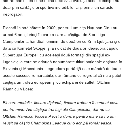
ale României, ea contribuind decisiv la evoluţia acestei echipe nu
doar prin calităţile ei sportive incredibile, ci şi printr-un caracter
ireproşabil.
Plecată în străinătate în 2000, pentru Luminiţa Huţupan Dinu au
urmat 6 ani glorioşi în care a care a câştigat de 3 ori Liga
Campionilor la handbal feminin, de două ori cu Krim Ljubljana şi o
dată cu Kometal Skopje, şi a ridicat de două ori deasupra capului
Supercupa Europei, cu aceleaşi două formaţii din spaţiul ex-
iugoslav, la care se adaugă nenumărate titluri naţionale obţinute în
Slovenia şi Macedonia. Legendara portăriţă este mândră de toate
aceste succese remarcabile, dar rămâne cu regretul că nu a putut
câştiga un trofeu european şi cu echipa ei de suflet, Oltchim
Râmnicu Vâlcea:
Fiecare medalie, fiecare diplomă, fiecare trofeu a însemnat ceva
pentru mine. Am câştigat trei Ligi ale Campionilor, dar nu cu
Oltchim Râmnicu Vâlcea. A fost o durere pentru mine că nu am
reuşit să câştig Champions League cu o echipă românească.