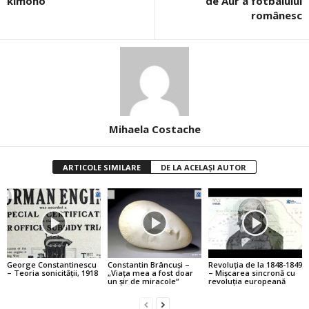
kimono
de Aur a fotbalului
românesc
Mihaela Costache
ARTICOLE SIMILARE
DE LA ACELAȘI AUTOR
George Constantinescu
Constantin Brâncuşi –
Revoluţia de la 1848-1849
– Teoria sonicităţii, 1918
„Viaţa mea a fost doar
– Mişcarea sincronă cu
un şir de miracole“
revoluţia europeană