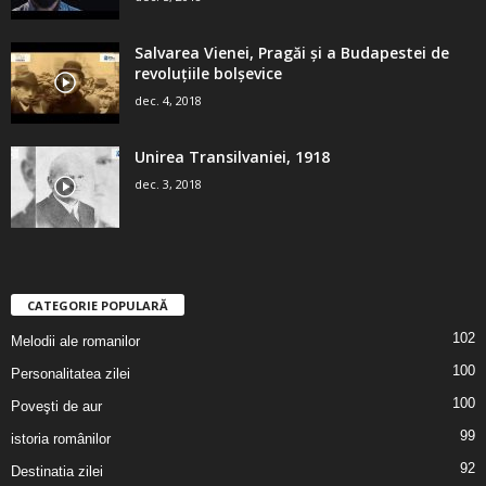
Salvarea Vienei, Pragăi şi a Budapestei de
revoluţiile bolşevice
dec. 4, 2018
Unirea Transilvaniei, 1918
dec. 3, 2018
CATEGORIE POPULARĂ
102
Melodii ale romanilor
100
Personalitatea zilei
100
Poveşti de aur
99
istoria românilor
92
Destinatia zilei