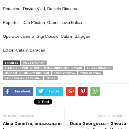
Redactor: Davian Vlad, Daniela Diaconu
Reporter: Dan Păsărin, Gabriel Liviu Balica
Operator camera: Gigi Ciocoiu, Cătălin Bărăgan
Editor: Cătălin Bărăgan
ETICHETE
100 DE SPORTIVI
CEL MAI BUN PORTAR DIN ISTORIA HANDBALULUI FEMININ
EU ALEG ROMANIA
HANDBAL
LUMINIŢA HUŢUPAN
RADIO CRAIOVA
RADIO OLTENIA
RADIO ROMANIA REGIONAL
SPORT
Facebook
Twitter
Articolul precedent
Articolul următor
Alina Dumitru, amazoana în
Dudu Georgescu – Gheata