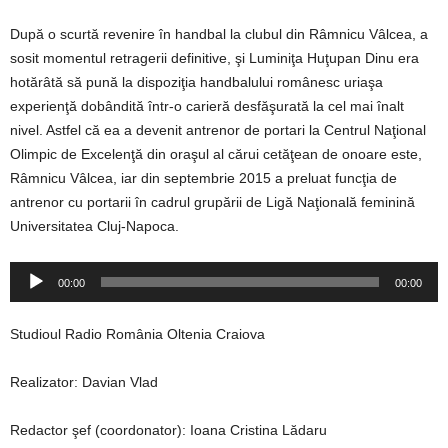
După o scurtă revenire în handbal la clubul din Râmnicu Vâlcea, a
sosit momentul retragerii definitive, şi Luminiţa Huţupan Dinu era
hotărâtă să pună la dispoziţia handbalului românesc uriaşa
experienţă dobândită într-o carieră desfăşurată la cel mai înalt
nivel. Astfel că ea a devenit antrenor de portari la Centrul Naţional
Olimpic de Excelenţă din oraşul al cărui cetăţean de onoare este,
Râmnicu Vâlcea, iar din septembrie 2015 a preluat funcţia de
antrenor cu portarii în cadrul grupării de Ligă Naţională feminină
Universitatea Cluj-Napoca.
Player
00:00
00:00
audio
Studioul Radio România Oltenia Craiova
Realizator: Davian Vlad
Redactor şef (coordonator): Ioana Cristina Lădaru