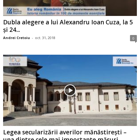
Dubla alegere a lui Alexandru Ioan Cuza, la 5
şi 24...
Andrei Cretoiu
-
oct. 31, 2018
0
Legea secularizării averilor mănăstireşti –
una dintre cele mai importante măsuri...