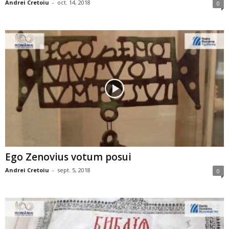
Andrei Cretoiu
-
oct. 14, 2018
0
Ego Zenovius votum posui
Andrei Cretoiu
-
sept. 5, 2018
0