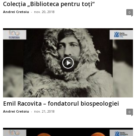
Colecţia „Biblioteca pentru toţi“
Andrei Cretoiu
-
nov. 20, 2018
0
Emil Racovita – fondatorul biospeologiei
Andrei Cretoiu
-
nov. 21, 2018
0