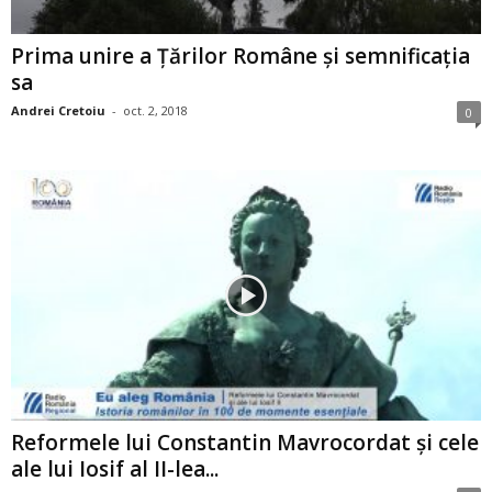
Prima unire a Ţărilor Române şi semnificaţia
sa
Andrei Cretoiu
-
oct. 2, 2018
0
Reformele lui Constantin Mavrocordat şi cele
ale lui Iosif al II-lea...