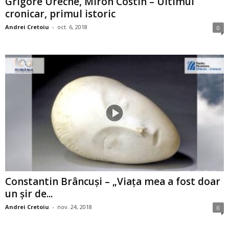
Grigore Ureche, Miron Costin – Ultimul
cronicar, primul istoric
Andrei Cretoiu
-
oct. 6, 2018
0
Constantin Brâncuşi – „Viaţa mea a fost doar
un şir de...
Andrei Cretoiu
-
nov. 24, 2018
0