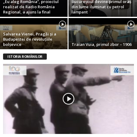
„Eu aleg România”, proiectul
Bucureştiul devine primul oraş
realizat de Radio România
din lume iluminat cu petrol
Regional, a ajuns la final
lampant
Salvarea Vienei, Pragăi şi a
Budapestei de revoluţiile
bolşevice
Traian Vuia, primul zbor – 1906
ISTORIA ROMÂNILOR