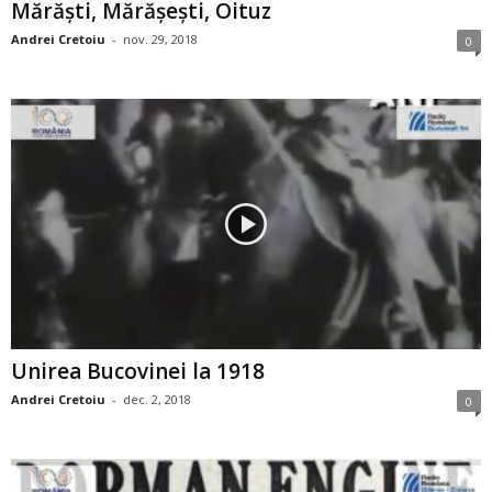
Mărăşti, Mărăşeşti, Oituz
Andrei Cretoiu
-
nov. 29, 2018
0
Unirea Bucovinei la 1918
Andrei Cretoiu
-
dec. 2, 2018
0