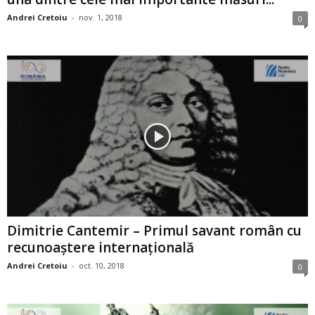
Andrei Cretoiu
-
nov. 1, 2018
0
Dimitrie Cantemir – Primul savant român cu
recunoaştere internaţională
Andrei Cretoiu
-
oct. 10, 2018
0