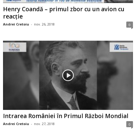
Henry Coandă – primul zbor cu un avion cu
reacţie
Andrei Cretoiu
-
nov. 26, 2018
0
Intrarea României în Primul Război Mondial
Andrei Cretoiu
-
nov. 27, 2018
0