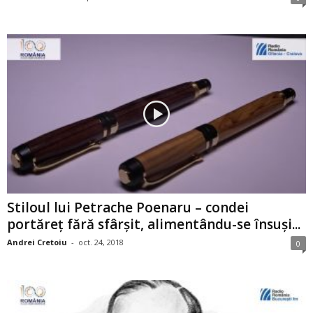
Stiloul lui Petrache Poenaru – condei
portăreţ fără sfârşit, alimentându-se însuşi...
Andrei Cretoiu
-
oct. 24, 2018
0