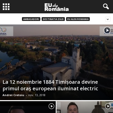
AMBASADORI
DESTINATIA ZILEI
EU ALEG ROMANIA
La 12 noiembrie 1884 Timişoara devine
primul oraş european iluminat electric
Andrei Cretoiu
-
nov. 13, 2018