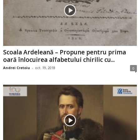
Scoala Ardeleană – Propune pentru prima
oară înlocuirea alfabetului chirilic cu...
Andrei Cretoiu
-
oct. 19, 2018
0