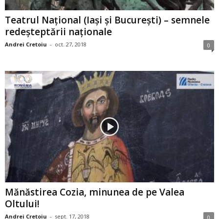
Teatrul Naţional (Iaşi şi Bucureşti) – semnele
redeşteptării naţionale
Andrei Cretoiu
-
oct. 27, 2018
0
Mănăstirea Cozia, minunea de pe Valea
Oltului!
Andrei Cretoiu
-
sept. 17, 2018
0