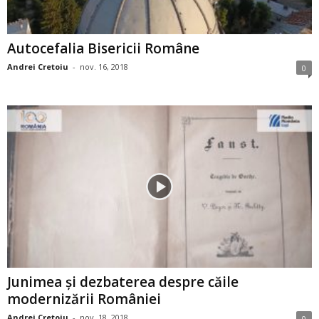
Autocefalia Bisericii Române
Andrei Cretoiu
-
nov. 16, 2018
0
Junimea şi dezbaterea despre căile
modernizării României
Andrei Cretoiu
-
nov. 18, 2018
0